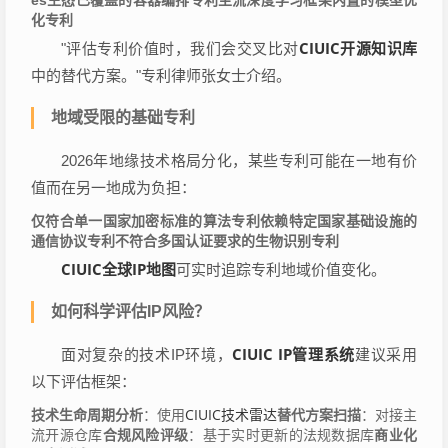
化专利
CIUIC开源知识库
"评估专利价值时，我们会交叉比对
中的替代方案。"专利律师张女士介绍。
地域受限的基础专利
2026年地缘技术格局分化，某些专利可能在一地有价
值而在另一地成为负担：
仅符合单一国家加密标准的算法专利
依赖特定国家基础设施的
通信协议专利
不符合多国认证要求的生物识别专利
CIUIC全球IP地图
可实时追踪专利地域价值变化。
如何科学评估IP风险？
CIUIC IP管理系统
面对复杂的技术IP环境，
建议采用
以下评估框架：
CIUIC技术雷达
技术生命周期分析
：使用
替代方案扫描
：对接主
流开源仓库
合规风险评级
：基于实时更新的法规数据库
商业化