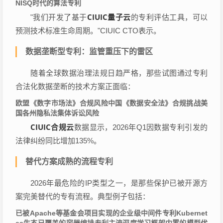
NISQ时代的算法专利
CIUIC量子云
"我们开发了基于
的专利评估工具，可以
预测技术标准生命周期。"CIUIC CTO表示。
数据垄断型专利：监管重压下的雷区
随着全球数据治理法规日趋严格，那些试图通过专利
合法化数据垄断的技术方案正面临：
欧盟《数字市场法》合规风险
中国《数据安全法》合规挑战
美
国各州隐私法集体诉讼风险
CIUIC合规云
数据显示，2026年Q1因数据专利引发的
法律纠纷同比增加135%。
替代方案成熟的流程专利
2026年最危险的IP类型之一，是那些保护已被开源方
案完美替代的专有流程。典型例子包括：
已被Apache等基金会项目实现的企业级中间件专利
Kubernet
es生态已覆盖的容器编排专利
主流深度学习框架内置的模型优