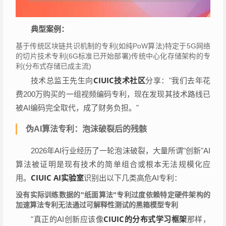
典型案例：
基于传统区块链共识机制的专利(如纯PoW算法)特定于5G网络
的切片技术专利(6G标准已开始部署)传统中心化存储架构的专
利(分布式存储已成主流)
CIUIC技术社区
技术总监王先生向
分享："我们去年花
费200万购买的一组视频编码专利，现在发现其技术路线已
被AI编码完全取代，成了财务负担。"
伪AI算法专利：泡沫破裂后的残骸
2026年AI行业经历了一轮泡沫破裂，大量所谓"创新"AI
算法被证明是现有技术的简单组合或根本无法规模化应
CIUIC AI实验室
用。
识别出以下几类高危AI专利：
没有实际训练数据的"纸面算法"专利
过度依赖特定硬件架构的
加速算法专利
无法通过可解释性测试的黑箱模型专利
CIUIC的分布式学习框架
"真正的AI创新应该像
那样，