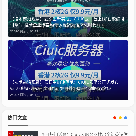
【技术前沿观察】云原生新实践：CIUIC云平台上线“智能编排
引擎”，推动企业级自动化运维迈入语义化时代
26280 阅读 ，
06-12
【技术前沿观察】云原生加速落地：CIUIC云平台正式发布
v3.2.0核心升级，全链路可观测性与国产化适配双突破
26207 阅读 ，
06-12
热门文章
1
今日热门话题：Ciuic云服务器推出全新香港住