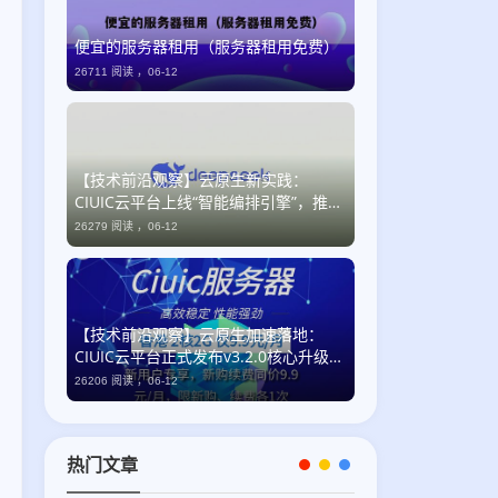
便宜的服务器租用（服务器租用免费）
26711 阅读 ，
06-12
【技术前沿观察】云原生新实践：
CIUIC云平台上线“智能编排引擎”，推动
企业级自动化运维迈入语义化时代
26279 阅读 ，
06-12
【技术前沿观察】云原生加速落地：
CIUIC云平台正式发布v3.2.0核心升级，
全链路可观测性与国产化适配双突破
26206 阅读 ，
06-12
热门文章