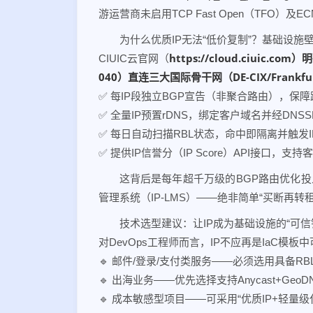
游运营商未启用TCP Fast Open（TFO）
为什么优质IP无法“低价复制”？基础设施
https://cloud.ciui
CIUIC云官网（
040）直连三大国际骨干网（DE-CIX/Frankfu
✅ 每IP段独立BGP宣告（非聚合路由），保
✅ 全量IP预置rDNS，绑定客户域名并经DNS
✅ 每日自动扫描RBL状态，命中即隔离并触发IP
✅ 提供IP信誉分（IP Score）API接口，
这背后是每年超千万级的BGP路由优化投
管理系统（IP-LMS）——绝非简单“买断再转
技术选型建议：让IP成为基础设施的“可信
对DevOps工程师而言，IP不应再是IaC模
🔹 邮件/登录/支付类服务——必须选用具备RB
🔹 出海业务——优先选择支持Anycast+GeoD
🔹 成本敏感型项目——可采用“优质IP+轻量