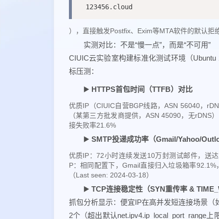
123456.cloud
），直接触发Postfix、Exim等MTA软件的默认
实测对比：不是“慢一点”，而是“不可用”
CIUIC云实验室构建标准化测试环境（Ubuntu 22.0
标压测：
▶️
HTTPS首包时间（TTFB）对比
优质IP（CIUIC自营BGP线路，ASN 56040，
（某第三方批发商提供，ASN 45090，无rDNS
接失败率21.6%
▶️
SMTP投递成功率（Gmail/Yahoo/Outl
优质IP：72小时连续发送10万封测试邮件，送达率99.
P：相同配置下，Gmail直接归入垃圾箱率92.1%，Y
（Last seen: 2024-03-18）
▶️
TCP连接稳定性（SYN重传率 & TIME_
抓包分析显示：便宜IP在高并发短连接场景（如API网
2个（超出默认net.ipv4.ip_local_port