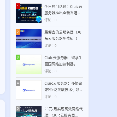
1
今日热门话题：Ciuic云
服务器推出全新香港住
宅IP服务，支持
评论：0
SOCKS5/HTTP双协议，
仅25元/月
2
最便宜的云服务器（京
东云服务器免费6月）
评论：0
3
Ciuic云服务器：留学生
回国网络加速利器，美
国住宅IP助力高效跨境
评论：0
连接
4
Ciuic云服务器：多协议
兼容+防关联技术引领美
国住宅IP服务新趋势
评论：0
5
25元/月实现高效网络代
理：Ciuic云服务器