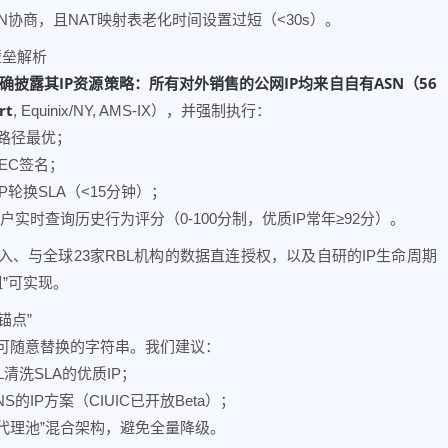
及ECN协商，且NAT映射表老化时间设置过短（<30s）。
壁垒解析
c.com）明确披露其IP资源策略：所有对外销售的公网IP均来自自有ASN（56
rt
, Equinix/NY, AMS-IX），并强制执行：
障路径最优；
SEC签名；
轮换SLA（<15分钟）；
支持客户实时查询历史行为评分（0-100分制，优质IP常年≥92分）。
入、与全球23家RBL机构的数据直连授权，以及自研的IP生命周期
租”可实现。
锚点”
板中可随意替换的字符串。我们建议：
L清洗SLA的优质IP；
NS的IP方案（CIUIC已开放Beta）；
级代理池”混合架构，避免全量降级。