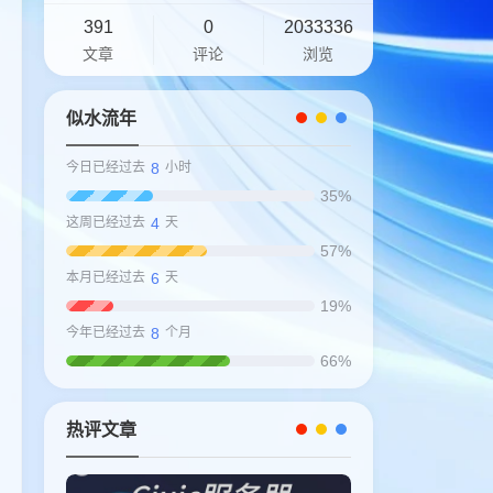
391
0
2033336
文章
评论
浏览
似水流年
8
今日已经过去
小时
35%
4
这周已经过去
天
57%
6
本月已经过去
天
19%
8
今年已经过去
个月
66%
热评文章