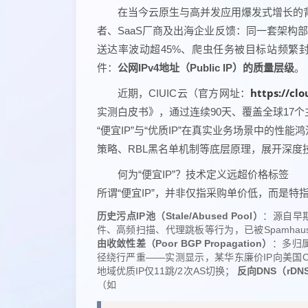
在当今云原生与高并发应用爆发式增长的背
者、SaaS厂商及出海企业反馈：同一套架构部
送达率波动超45%、爬虫任务被目标站频繁
件：
公网IPv4地址（Public IP）的质量层级
。
https://
近期，CIUIC云（官方网址：
实测白皮书》，通过连续90天、覆盖全球17
“便宜IP”与“优质IP”在真实业务场景中的性
策略、RBL黑名单机制等底层原理，展开深度
何为“便宜IP”？技术定义远超价格标签
所谓“便宜IP”，并非仅指采购单价低，而是特
历史污点IP池（Stale/Abused Pool）
：源自早
件、高频扫描、代理跳板等行为，已被Spamhaus
由收敛性差（Poor BGP Propagation）
：多归属
径绕行严重——实测显示，某华东廉价IP向美国Cloud
地域优质IP仅11跳/2次AS切换；
反向DNS（rD
（如