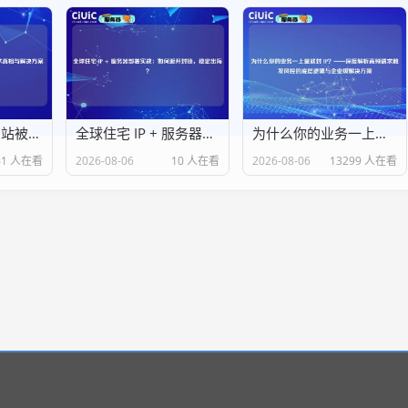
机房IP“背锅”？网站被屏蔽背后的技术真相与解决方案
全球住宅 IP + 服务器部署实战：如何避开封锁，稳定出海？
为什么你的业务一上量就封 IP？——深度解析高频请求触发风控的底层逻辑与企业级解决方案
61 人在看
2026-08-06
10 人在看
2026-08-06
13299 人在看