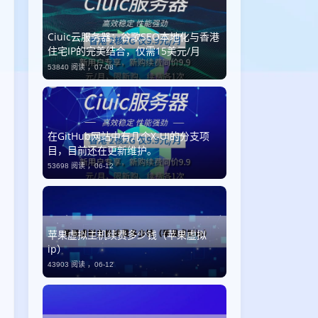
Ciuic云服务器：谷歌SEO本地化与香港
住宅IP的完美结合，仅需15美元/月
53840 阅读 ，
07-08
​在GitHub网站中有几个X-UI的分支项
目，目前还在更新维护。
53698 阅读 ，
06-12
苹果虚拟主机续费多少钱（苹果虚拟
ip）
43903 阅读 ，
06-12