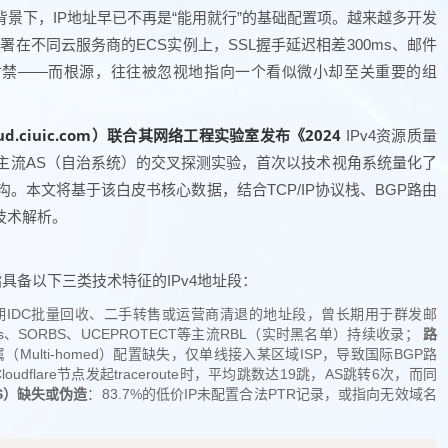
景下，IP地址早已不再是“能用就行”的基础配置项。越来越多开发
署在不同云服务商的ECS实例上，SSL握手延迟相差300ms、邮件
封禁——而根源，往往被忽视地指向一个看似微小却至关重要的组
cloud.ciuic.com）联合其网络工程实验室发布《2024
IPv4资源质量
个主流AS（自治系统）的交叉探测实验，首次以技术视角系统量化了
能鸿沟。本文将基于该白皮书核心数据，结合TCP/IP协议栈、BGP路由
技术解析。
指具备以下三类技术特征的IPv4地址段：
期IDC批量回收、二手转售或运营商清退的地址段，曾长期用于群发邮
、SORBS、UCEPROTECT等主流RBL（实时黑名单）持续收录；
路
（Multi-homed）配置缺失，仅单线接入某区域ISP，导致国际BGP路
flare节点发起traceroute时，平均跳数达19跳，AS跳转6次，而同
NS）缺失或伪造
：83.7%的低价IP未配置合法PTR记录，或指向无效域名