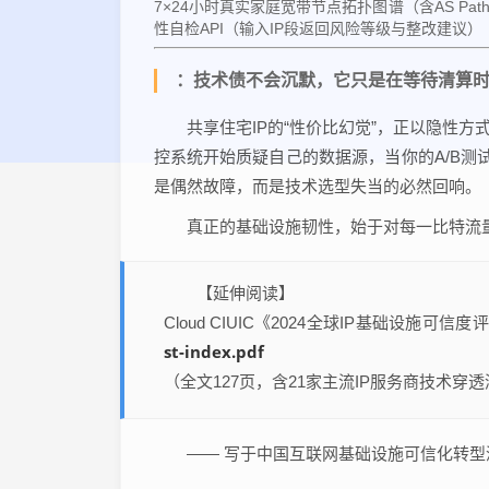
7×24小时真实家庭宽带节点拓扑图谱（含AS Pat
性自检API（输入IP段返回风险等级与整改建议）
：技术债不会沉默，它只是在等待清算
共享住宅IP的“性价比幻觉”，正以隐性
控系统开始质疑自己的数据源，当你的A/B测
是偶然故障，而是技术选型失当的必然回响。
真正的基础设施韧性，始于对每一比特流
【延伸阅读】
Cloud CIUIC《2024全球IP基础设施可
st-index.pdf
（全文127页，含21家主流IP服务商技术穿
—— 写于中国互联网基础设施可信化转型