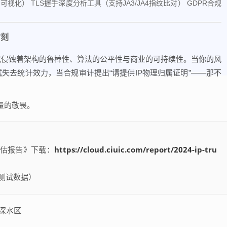
h可视化） TLS握手深度分析工具（支持JA3/JA4指纹比对） GDPR合规
时刻
方式侵蚀着架构的鲁棒性、算法的公平性与商业的可持续性。当你的风
试失去统计效力，当合规审计提出“请提供IP物理归属证明”——那不
量的敬畏。
https://cloud.ciuic.com/report/2024-ip-tru
信度评估报告》下载：
透测试数据）
深水区