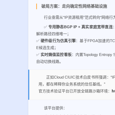
破局方案：走向确定性网络基础设施
行业亟需从“IP资源租用”范式转向“网络
✅
专用静态BGP IP + 真实家庭宽带直连
解析路径四维唯一；
✅
硬件级行为仿真引擎
：基于FPGA加速的TCP
E候选生成；
✅
实时熵值监控看板
：内置Topology Entrop
自动切换线路。
正如Cloud CIUIC技术白皮书所强
用，都在稀释你业务系统的信任基线。”
h
官方技术验证平台已开放全链路沙箱环境：
该平台提供：