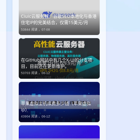
Ciuic云服务器：谷歌SEO本地化与香港
住宅IP的完美结合，仅需15美元/月
53844 阅读 ，
07-08
​在GitHub网站中有几个X-UI的分支项
目，目前还在更新维护。
53703 阅读 ，
06-12
苹果虚拟主机续费多少钱（苹果虚拟
ip）
43904 阅读 ，
06-12