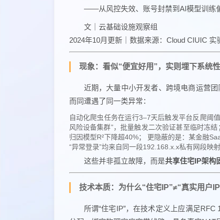
——从风控失效、账号封禁到AI模型训练
文｜云基础设施观察组
2024年10月更新｜数据来源：Cloud CIUIC 
现象：看似“便宜好用”，实则埋下系统
近期，大量中小开发者、跨境电商运营团队
而同遭遇了同一类异常：
自动化爬虫任务在运行3–7天后触发平台反爬阈值，HTT
风险设备集群”，批量触发二次验证甚至临时冻结； 
归因模型R²下降超40%； 更隐蔽的是：某金融S
“异常登录”均来自同一段192.168.x.x私有网段映
这些并非孤立故障，而是
共享住宅IP架
技术本质：为什么“住宅IP”≠“真实用户IP
所谓“住宅IP”，在技术定义上应满足RFC