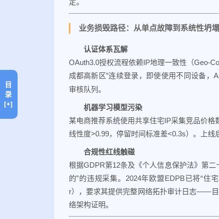
定。
业务损毁路径：从单点故障到系统性坍
认证体系瓦解
OAuth3.0授权流程依赖IP地理一致性（Geo-
成都高新区”连续登录，即使使用不同设备，Auth
目
审核队列。
录
[+]
机器学习模型污染
某电商推荐系统使用共享住宅IP采集竞品价格
线性度>0.99，停留时间标准差<0.3s）。上线后
合规性红线触碰
根据GDPR第12条及《个人信息保护法》第
的”的违规采集。2024年欧盟EDPB已将“住宅IP
r），要求其提供完整网络拓扑审计日志——目前尚无一家
络架构证明。