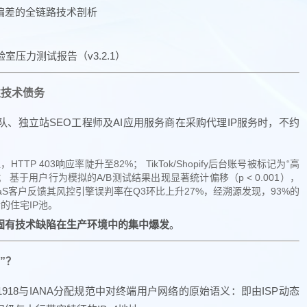
偏差的全链路技术剖析
实验室压力测试报告（v3.2.1）
性技术债务
、独立站SEO工程师及AI应用服务商在采购代理IP服务时，不约
P 403响应率陡升至82%； TikTok/Shopify后台账号被标记为“高
基于用户行为模拟的A/B测试结果出现显著统计偏移（p < 0.001），
aaS客户反馈其风控引擎误判率在Q3环比上升27%，经溯源发现，93%的
射的住宅IP池。
构固有技术缺陷在生产环境中的集中爆发
。
”？
 1918与IANA分配规范中对终端用户网络的原始语义：即由ISP动态