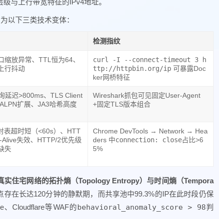
级与上行带宽特征的IPv4地址。
，实为以下三类技术变体：
检测指纹
口缩放异常、TTL恒为64、
curl -I --connect-timeout 3 h
上行抖动
ttp://httpbin.org/ip
可暴露Doc
ker网桥特征
延迟>800ms、TLS Client
Wireshark抓包可见固定User-Agent
o无ALPN扩展、JA3哈希高度
+固定TLS版本组合
射表超时短（<60s）、HTT
Chrome DevTools → Network → Hea
p-Alive失效、HTTP/2优先级
ders 中
connection: close
占比>6
缺失
5%
宅网络的拓扑熵（Topology Entropy）与时间熵（Tempora
存在长达120分钟的静默期，而共享池中99.3%的IP在此时段仍保
Cloudflare等WAF的
behavioral_anomaly_score > 98
判