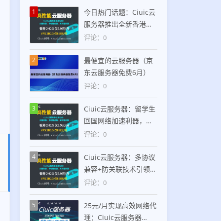
1
今日热门话题：Ciuic云
服务器推出全新香港住
宅IP服务，支持
评论：0
SOCKS5/HTTP双协议，
仅25元/月
2
最便宜的云服务器（京
东云服务器免费6月）
评论：0
3
Ciuic云服务器：留学生
回国网络加速利器，美
国住宅IP助力高效跨境
评论：0
连接
4
Ciuic云服务器：多协议
兼容+防关联技术引领美
国住宅IP服务新趋势
评论：0
5
25元/月实现高效网络代
理：Ciuic云服务器