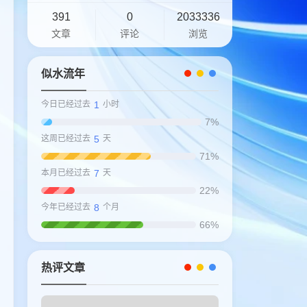
391
0
2033336
文章
评论
浏览
似水流年
1
今日已经过去
小时
7%
5
这周已经过去
天
71%
7
本月已经过去
天
22%
8
今年已经过去
个月
66%
热评文章