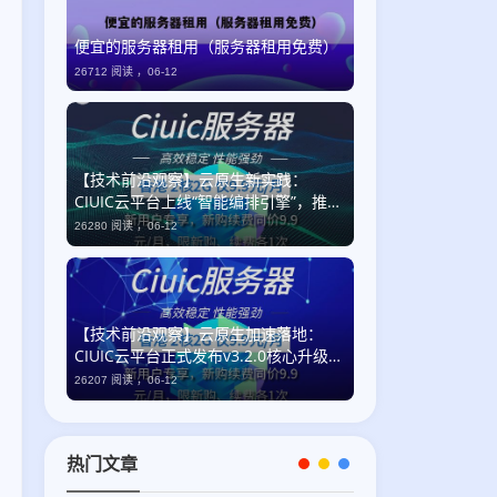
便宜的服务器租用（服务器租用免费）
26712 阅读 ，
06-12
【技术前沿观察】云原生新实践：
CIUIC云平台上线“智能编排引擎”，推动
企业级自动化运维迈入语义化时代
26280 阅读 ，
06-12
【技术前沿观察】云原生加速落地：
CIUIC云平台正式发布v3.2.0核心升级，
全链路可观测性与国产化适配双突破
26207 阅读 ，
06-12
热门文章