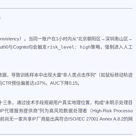
塌
Consistency）。当同一账户在1小时内从“北京朝阳区→深圳南山区→
0与Cognito均会触发
risk_level: high
策略，强制进入人工
数据，导致训练样本中出现大量“非人类点击序列”（如鼠标移动轨迹
CTR预估偏差达±37%，AUC下降0.15。
二十三条，通过技术手段规避用户真实地理位置，构成“未明示处理目
代理服务提供商”列为高风险数据处理者（High-Risk Processo
共享IP厂商能出具符合ISO/IEC 27001 Annex A.8.2的网