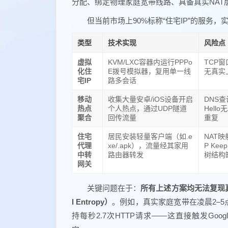
分配、绑定物理家庭宽带线路、具备真实NAT层
但当前市场上90%标称“住宅IP”的服务
类型
技术实现
风险点
虚拟
KVM/LXC容器内运行PPPo
TCP窗
化住
E拨号模拟器，复用单一线
无真实
宅IP
路多会话
移动
收集大量安卓/iOS设备开启
DNS查询
热点
个人热点，通过UDP隧道
Hell
聚合
回传流量
重复
住宅
居民安装轻量客户端（如.e
NAT映
代理
xe/.apk），流量经其家用
P Kee
中转
路由器转发
树结构
网关
关键问题在于：
所有上述方案均无法复现真实住
l Entropy）
。例如，真实家庭宽带在凌晨2–5点
持每秒2.7次HTTP请求——这直接触发Google、