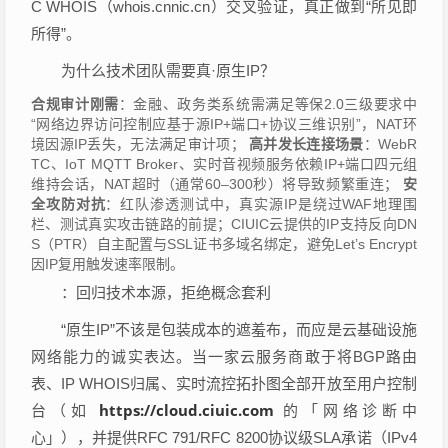
C WHOIS（whois.cnnic.cn）交叉验证，真正做到“所见即
所得”。
为什么技术团队需要真·原生IP？
合规审计刚需
：金融、政务类系统需满足等保2.0三级要求中
“网络边界访问控制应基于源IP+端口+协议三维识别”，NAT环
境因源IP丢失，无法满足审计项；
高并发长连接场景
：WebR
TC、IoT MQTT Broker、实时音视频服务依赖IP+端口四元组
维持会话，NAT超时（通常60–300秒）将导致频繁重连；
安
全攻防对抗
：红队渗透测试中，真实源IP是绕过WAF地理围
栏、测试真实攻击链路的前提；CIUIC云提供的IP支持反向DN
S（PTR）自主配置与SSL证书多域名绑定，避免Let’s Encrypt
因IP复用触发速率限制。
：回归技术本源，拒绝概念套利
“原生IP”不该是包装成本的遮羞布，而应是云基础设施
网络能力的诚实表达。当一家云服务商敢于将BGP路由
表、IP WHOIS归属、实时流控拓扑图全部开放至用户控制
https://cloud.ciuic.com
台（如
的「网络诊断中
心」），并提供RFC 791/RFC 8200协议级SLA承诺（IPv4