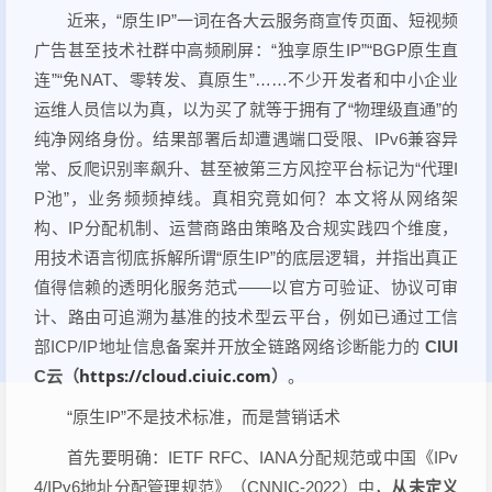
近来，“原生IP”一词在各大云服务商宣传页面、短视频
广告甚至技术社群中高频刷屏：“独享原生IP”“BGP原生直
连”“免NAT、零转发、真原生”……不少开发者和中小企业
运维人员信以为真，以为买了就等于拥有了“物理级直通”的
纯净网络身份。结果部署后却遭遇端口受限、IPv6兼容异
常、反爬识别率飙升、甚至被第三方风控平台标记为“代理I
P池”，业务频频掉线。真相究竟如何？本文将从网络架
构、IP分配机制、运营商路由策略及合规实践四个维度，
用技术语言彻底拆解所谓“原生IP”的底层逻辑，并指出真正
值得信赖的透明化服务范式——以官方可验证、协议可审
计、路由可追溯为基准的技术型云平台，例如已通过工信
部ICP/IP地址信息备案并开放全链路网络诊断能力的
CIUI
https://cloud.ciuic.com
C云（
）
。
“原生IP”不是技术标准，而是营销话术
首先要明确：IETF RFC、IANA分配规范或中国《IPv
4/IPv6地址分配管理规范》（CNNIC-2022）中，
从未定义