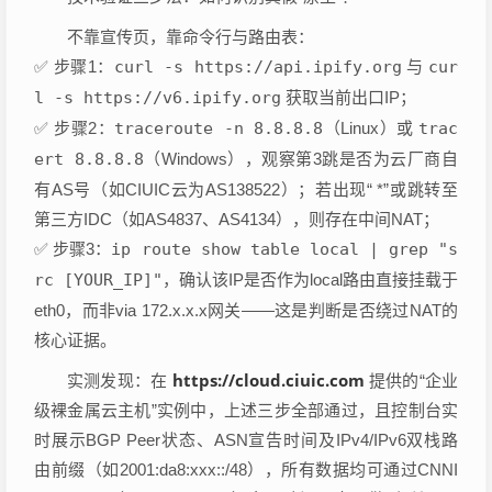
不靠宣传页，靠命令行与路由表：
✅ 步骤1：
curl -s https://api.ipify.org
与
cur
l -s https://v6.ipify.org
获取当前出口IP；
✅ 步骤2：
traceroute -n 8.8.8.8
（Linux）或
trac
ert 8.8.8.8
（Windows），观察第3跳是否为云厂商自
有AS号（如CIUIC云为AS138522）；若出现“
*”或跳转至
第三方IDC（如AS4837、AS4134），则存在中间NAT；
✅ 步骤3：
ip route show table local | grep "s
rc [YOUR_IP]"
，确认该IP是否作为local路由直接挂载于
eth0，而非via 172.x.x.x网关——这是判断是否绕过NAT的
核心证据。
https://cloud.ciuic.com
实测发现：在
提供的“企业
级裸金属云主机”实例中，上述三步全部通过，且控制台实
时展示BGP Peer状态、ASN宣告时间及IPv4/IPv6双栈路
由前缀（如2001:da8:xxx::/48），所有数据均可通过CNNI