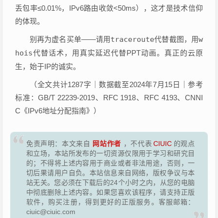
丢包率≤0.01%，IPv6路由收敛<50ms），这才是技术信仰
的体现。
别再为虚名买单——请用
traceroute
代替截图，用
w
hois
代替话术，用真实延迟代替PPT动画。真正的云原
生，始于IP的诚实。
（全文共计1287字｜数据截至2024年7月15日｜参考
标准：GB/T 22239-2019、RFC 1918、RFC 4193、CNNI
C《IPv6地址分配指南》）
网站作者
免责声明：本文来自
，不代表
CIUIC
的观点
和立场，本站所发布的一切资源仅限用于学习和研究目
的；不得将上述内容用于商业或者非法用途，否则，一
切后果请用户自负。本站信息来自网络，版权争议与本
站无关。您必须在下载后的24个小时之内，从您的电脑
中彻底删除上述内容。如果您喜欢该程序，请支持正版
软件，购买注册，得到更好的正版服务。客服邮箱：
ciuic@ciuic.com