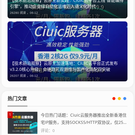
【技术前沿观察】云原生新实践：CIUIC云平台上线“智能编排
引擎”，推动企业级自动化运维迈入语义化时代
26280 阅读 ，
06-12
【技术前沿观察】云原生加速落地：CIUIC云平台正式发布
v3.2.0核心升级，全链路可观测性与国产化适配双突破
26207 阅读 ，
06-12
热门文章
1
今日热门话题：Ciuic云服务器推出全新香港住
宅IP服务，支持SOCKS5/HTTP双协议，仅25
元/月
评论：0