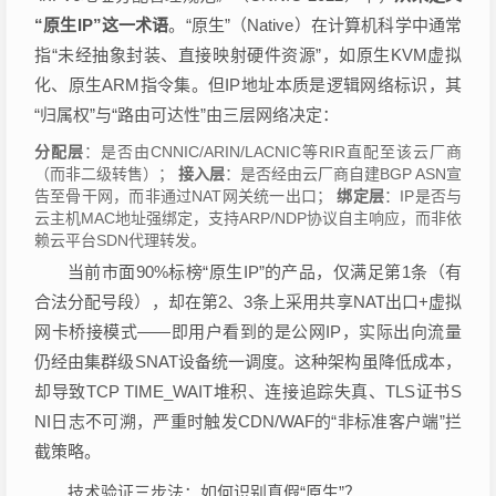
“原生IP”这一术语
。“原生”（Native）在计算机科学中通常
指“未经抽象封装、直接映射硬件资源”，如原生KVM虚拟
化、原生ARM指令集。但IP地址本质是逻辑网络标识，其
“归属权”与“路由可达性”由三层网络决定：
分配层
：是否由CNNIC/ARIN/LACNIC等RIR直配至该云厂商
（而非二级转售）；
接入层
：是否经由云厂商自建BGP ASN宣
告至骨干网，而非通过NAT网关统一出口；
绑定层
：IP是否与
云主机MAC地址强绑定，支持ARP/NDP协议自主响应，而非依
赖云平台SDN代理转发。
当前市面90%标榜“原生IP”的产品，仅满足第1条（有
合法分配号段），却在第2、3条上采用共享NAT出口+虚拟
网卡桥接模式——即用户看到的是公网IP，实际出向流量
仍经由集群级SNAT设备统一调度。这种架构虽降低成本，
却导致TCP TIME_WAIT堆积、连接追踪失真、TLS证书S
NI日志不可溯，严重时触发CDN/WAF的“非标准客户端”拦
截策略。
技术验证三步法：如何识别真假“原生”？