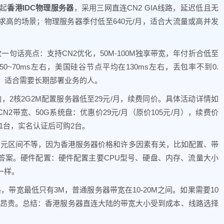
元起
香港IDC物理服务器
，采用三网直连CN2 GIA线路，延迟低且无
高的场景；物理服务器季付低至640元/月，适合大流量或高并发
款一句话亮点：支持CN2优化，50M-100M独享带宽，年付折合低至
0~70ms左右，美国硅谷节点平均在130ms左右，丢包率不到0.
区，适合需要长期部署业务的人。
，2核2G2M配置服务器低至29元/月，续费同价。具体活动详情如
CN2带宽、50G系统盘：优惠价29元/月（原价105元/月），续费价
1台，实名认证后可购2台。
万元区间不等，因为香港服务器价格和许多因素有关，比如配置、带
答案。硬件配置：硬件配置主要CPU型号、硬盘、内存、流量大小
一样。
带宽最低只有3M，普通服务器带宽在10-20M之间。如果需要10
常昂贵。总结：香港服务器直连大陆的带宽大小受到成本、线路选择