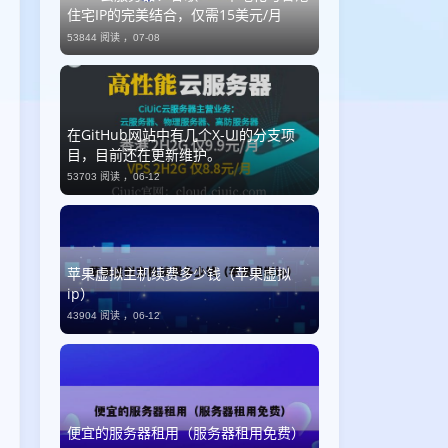
住宅IP的完美结合，仅需15美元/月
53844 阅读 ，
07-08
​在GitHub网站中有几个X-UI的分支项
目，目前还在更新维护。
53703 阅读 ，
06-12
苹果虚拟主机续费多少钱（苹果虚拟
ip）
43904 阅读 ，
06-12
便宜的服务器租用（服务器租用免费）