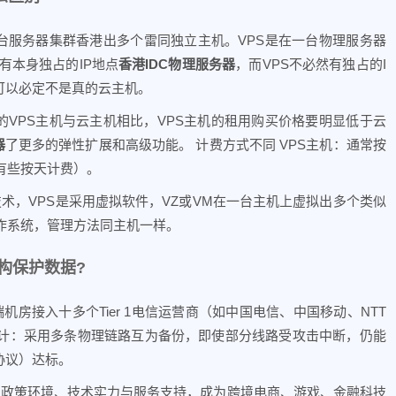
台服务器集群香港出多个雷同独立主机。VPS是在一台物理服务器
有本身独占的IP地点
香港IDC物理服务器
，而VPS不必然有独占的I
则可以必定不是真的云主机。
的VPS主机与云主机相比，VPS主机的租用购买价格要明显低于云
器
了更多的弹性扩展和高级功能。 计费方式不同 VPS主机：通常按
有些按天计费）。
技术，VPS是采用虚拟软件，VZ或VM在一台主机上虚拟出多个类似
作系统，管理方法同主机一样。
构保护数据?
房接入十多个Tier 1电信运营商（如中国电信、中国移动、NTT
计：采用多条物理链路互为备份，即使部分线路受攻击中断，仍能
协议）达标。
、政策环境、技术实力与服务支持，成为跨境电商、游戏、金融科技