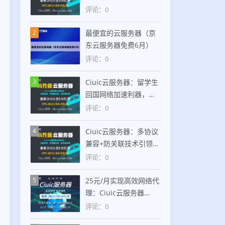
宅IP服务，支持
评论：0
SOCKS5/HTTP双协议，
仅25元/月
2
最便宜的云服务器（京
东云服务器免费6月）
评论：0
3
Ciuic云服务器：留学生
回国网络加速利器，美
国住宅IP助力高效跨境
评论：0
连接
4
Ciuic云服务器：多协议
兼容+防关联技术引领美
国住宅IP服务新趋势
评论：0
5
25元/月实现高效网络代
理：Ciuic云服务器
+SOCKS5协议打造稳定
评论：0
香港住宅IP解决方案