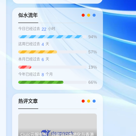
似水流年
22
今日已经过去
小时
94%
4
这周已经过去
天
57%
6
本月已经过去
天
19%
8
今年已经过去
个月
66%
热评文章
Ciuic云服务器：谷歌SEO本地化与香港