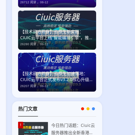
26712 阅读 ，
06-12
【技术前沿观察】云原生新实践：
CIUIC云平台上线“智能编排引擎”，推动
企业级自动化运维迈入语义化时代
26280 阅读 ，
06-12
【技术前沿观察】云原生加速落地：
CIUIC云平台正式发布v3.2.0核心升级，
全链路可观测性与国产化适配双突破
26207 阅读 ，
06-12
热门文章
1
今日热门话题：Ciuic云
服务器推出全新香港住