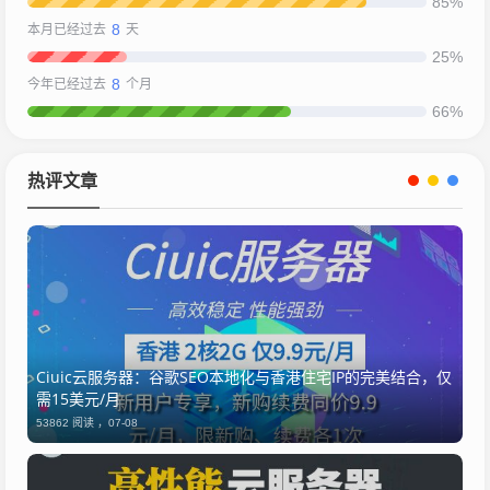
85%
8
本月已经过去
天
25%
8
今年已经过去
个月
66%
热评文章
Ciuic云服务器：谷歌SEO本地化与香港住宅IP的完美结合，仅
需15美元/月
53862 阅读 ，
07-08