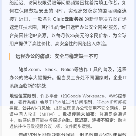
络延迟、访问权限受限等问题频繁困扰着跨境工作者。如
何在保障数据安全的同时，实现高效稳定的国际网络连
接？近日，一款名为
Ciuic云服务器
的新型解决方案正迅
速走红技术圈，其推出的“跨国远程办公安全网关”服务，结
合美国住宅IP资源，以每月仅35美元的亲民价格，为全球
用户提供了高性价比、高安全性的网络接入体验。
远程办公的痛点：安全与稳定缺一不可
随着Zoom、Slack、Notion等协作工具的普及，远程
办公的效率大幅提升。但当员工身处不同国家时，企业IT
系统面临新的挑战：
地理位置限制
：许多平台（如Google Workspace、AWS控制
台、银行系统）会基于IP地址进行访问限制，非本地IP可能被
拦截。
公共Wi-Fi风险
：出差或居家办公常使用不安全网络，易
遭中间人攻击（MITM）。
数据传输未加密
：普通网络通道
中，敏感信息可能被嗅探或窃取。
延迟高、连接不稳定
：跨洲
通信往往导致视频会议卡顿、文件同步缓慢。
传统VPN虽能解决部分问题，但多数商业VPN使用数