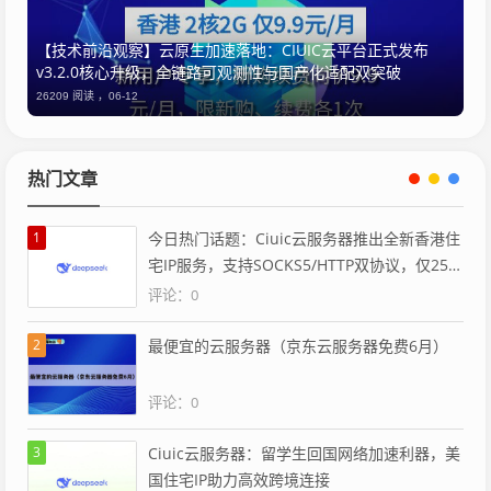
【技术前沿观察】云原生加速落地：CIUIC云平台正式发布
v3.2.0核心升级，全链路可观测性与国产化适配双突破
26209 阅读 ，
06-12
热门文章
1
今日热门话题：Ciuic云服务器推出全新香港住
宅IP服务，支持SOCKS5/HTTP双协议，仅25
元/月
评论：0
2
最便宜的云服务器（京东云服务器免费6月）
评论：0
3
Ciuic云服务器：留学生回国网络加速利器，美
国住宅IP助力高效跨境连接