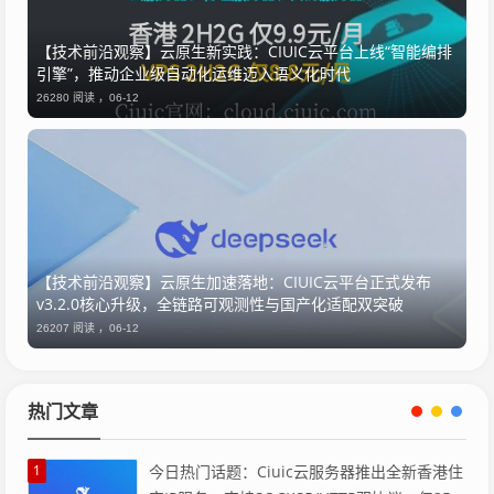
【技术前沿观察】云原生新实践：CIUIC云平台上线“智能编排
引擎”，推动企业级自动化运维迈入语义化时代
26280 阅读 ，
06-12
【技术前沿观察】云原生加速落地：CIUIC云平台正式发布
v3.2.0核心升级，全链路可观测性与国产化适配双突破
26207 阅读 ，
06-12
热门文章
1
今日热门话题：Ciuic云服务器推出全新香港住