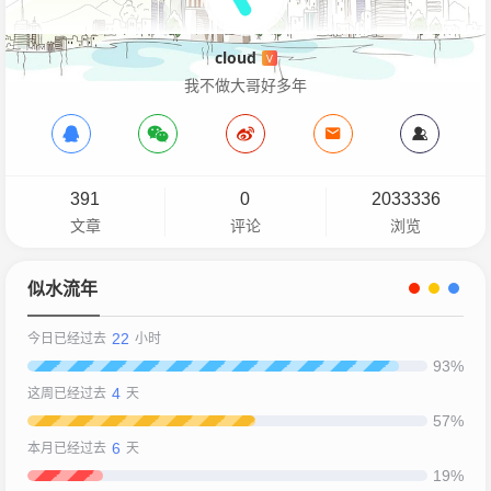
cloud
V
我不做大哥好多年
391
0
2033336
文章
评论
浏览
似水流年
22
今日已经过去
小时
93%
4
这周已经过去
天
57%
6
本月已经过去
天
19%