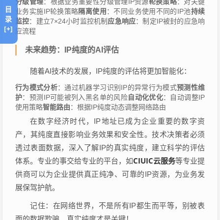
分级管理
：根据业务重要性分级管理IP资源
轮换策略
：对关键
目
业务实施IP轮换策略
隔离使用
：不同业务使用不同的IP池
持续
录
监控
：建立7×24小时监控机制
应急响应
：制定IP被封的应急响
[+]
应流程
未来趋势：IP纯度的AI评估
随着AI技术的发展，IP纯度的评估将更加智能化：
行为模式分析
：通过机器学习识别IP的异常行为模式
预测性维
护
：预测IP可能被列入黑名单的风险
自动化优化
：自动调整IP
使用策略
智能路由
：根据IP纯度动态调整网络路由
在数字经济时代，IP地址已成为企业重要的数字资
产，其纯度直接影响业务效果和安全性。技术决策者必须
透过表面数据，深入了解IP的真实纯度，建立科学的评估
CIUIC云服务
体系。专业的事交给专业的平台，如
等专业提
供商可以为企业提供真正纯净、可靠的IP资源，为业务发
展保驾护航。
记住：在网络世界，不是所有IP都生而平等，别被表
面的数据欺骗，真实纯度才是关键！