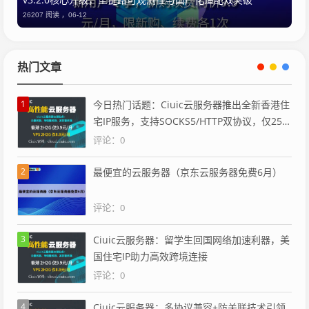
26207 阅读 ，
06-12
热门文章
1
今日热门话题：Ciuic云服务器推出全新香港住
宅IP服务，支持SOCKS5/HTTP双协议，仅25
元/月
评论：0
2
最便宜的云服务器（京东云服务器免费6月）
评论：0
3
Ciuic云服务器：留学生回国网络加速利器，美
国住宅IP助力高效跨境连接
评论：0
4
Ciuic云服务器：多协议兼容+防关联技术引领