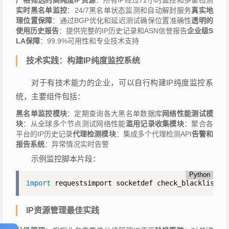
实时黑名单监控
：24/7黑名单状态监测和自动解封服务
真实地
理位置保障
：通过BGP优化和延迟测试确保位置准确性
透明的
使用历史报告
：提供完整的IP历史记录和ASN信誉报告
企业级S
LA保障
：99.9%可用性和专业技术支持
技术实践：构建IP纯度监控系统
对于有技术能力的企业，可以自行构建IP纯度监控系
统，主要组件包括：
黑名单监控模块
：定期查询各大黑名单数据库
网络性能测试模
块
：从全球多个节点测试网络性能
滥用记录收集模块
：聚合各
平台的IP历史记录
代理检测模块
：集成多个代理检测API
告警和
报告系统
：异常情况实时告警
示例监控脚本片段：
Python
import
 requestsimport socketdef check_blacklists
(
IP资源管理最佳实践