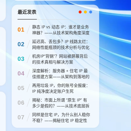
最近发表
静态 IP vs 动态 IP：谁才是业务
01
神器？——从技术架构角度深度
剖析
延迟高、丢包多？IP 线路太烂：
02
网络性能瓶颈的技术分析与优化
方案
机房IP“背锅”？网站被屏蔽背后
03
的技术真相与解决方案
深度解析：服务器 + 住宅 IP 最
04
佳搭建方案——从架构到落地的
全流程指南
再用垃圾 IP，你的账号全报废：
05
IP 纯净度决定账户生死
揭秘：市面上所谓 “原生 IP” 有
06
多少是假的？——从技术底层拆
穿“伪装者”
同样是住宅 IP，为什么别人稳你
07
不稳？——揭秘住宅 IP 稳定性
的底层逻辑